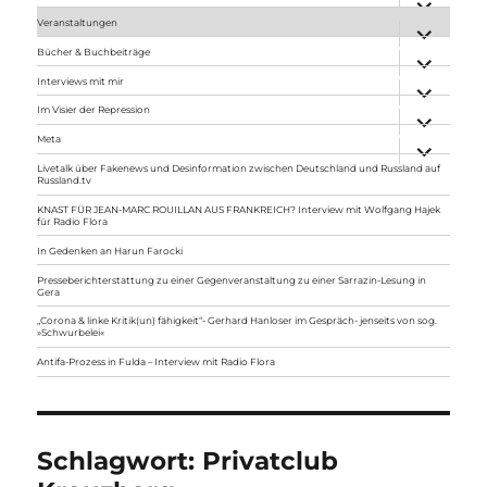
anzeigen
Veranstaltungen
Unterme
anzeigen
Bücher & Buchbeiträge
Unterme
anzeigen
Interviews mit mir
Unterme
anzeigen
Im Visier der Repression
Unterme
anzeigen
Meta
Unterme
anzeigen
Livetalk über Fakenews und Desinformation zwischen Deutschland und Russland auf
Russland.tv
KNAST FÜR JEAN-MARC ROUILLAN AUS FRANKREICH? Interview mit Wolfgang Hajek
für Radio Flora
In Gedenken an Harun Farocki
Presseberichterstattung zu einer Gegenveranstaltung zu einer Sarrazin-Lesung in
Gera
„Corona & linke Kritik(un) fähigkeit“- Gerhard Hanloser im Gespräch- jenseits von sog.
»Schwurbelei«
Antifa-Prozess in Fulda – Interview mit Radio Flora
Schlagwort:
Privatclub