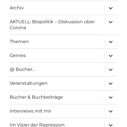
Unterme
Archiv
anzeigen
Unterme
AKTUELL: Biopolitik – Diskussion über
anzeigen
Corona
Unterme
Themen
anzeigen
Unterme
Genres
anzeigen
Unterme
@ Bücher…
anzeigen
Unterme
Veranstaltungen
anzeigen
Unterme
Bücher & Buchbeiträge
anzeigen
Unterme
Interviews mit mir
anzeigen
Unterme
Im Visier der Repression