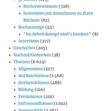
Buchrezensionen
(728)
Interviews mit AutorInnen zu ihren
Büchern
(82)
Buchauszüge
(45)
"Im Arbeitskampf wird’s konkret"
(8)
Interviews
(377)
Geschichte
(205)
Nachruf/Gedenken
(38)
Themen
(6.623)
Allgemeines
(327)
Antifaschismus
(1.568)
Antisemitismus
(488)
Bildung
(210)
Feminismus
(219)
hüttenundhäuser
(1.192)
Innenpolitik
(3.282)