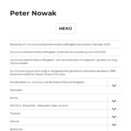
Peter Nowak
MENÜ
Neues Buch: Corona und die linke Kritik(un)fähigkeit (erschienen Oktober 2021)
Corona und linke Kritik(un)fähigkeit. Online-Buchvorstellung vom 23.11.2021
„Corona & linke Kritik(un) fähigkeit“- Gerhard Hanloser im Gespräch- jenseits von sog.
»Schwurbelei«
Zur Erinnerung an eine völlig in Vergessenheit geratene transnationale Aktion 1999:
Karawane indischer Bauer*innen in Europa
Sonderseiten zu…Corona und die linke Kritik(un)Fähigkeit).
Unterme
anzeigen
Startseite
Archiv
Unterme
anzeigen
AKTUELL: Biopolitik – Diskussion über Corona
Unterme
anzeigen
Themen
Unterme
anzeigen
Genres
Unterme
anzeigen
@ Bücher…
Unterme