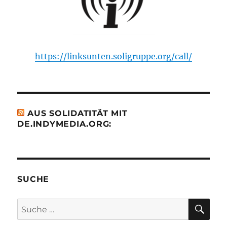
https://linksunten.soligruppe.org/call/
AUS SOLIDATITÄT MIT
DE.INDYMEDIA.ORG:
SUCHE
SU
Suche
nach: