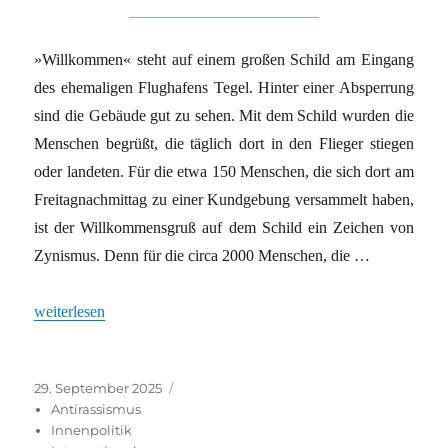
»Willkommen« steht auf einem großen Schild am Eingang
des ehemaligen Flughafens Tegel. Hinter einer Absperrung
sind die Gebäude gut zu sehen. Mit dem Schild wurden die
Menschen begrüßt, die täglich dort in den Flieger stiegen
oder landeten. Für die etwa 150 Menschen, die sich dort am
Freitagnachmittag zu einer Kundgebung versammelt haben,
ist der Willkommensgruß auf dem Schild ein Zeichen von
Zynismus. Denn für die circa 2000 Menschen, die …
„Berlin-Tegel: Bewegungsfreiheit statt Isolation“
weiterlesen
Veröffentlicht
Kategorien
29. September 2025
am
Antirassismus
Innenpolitik