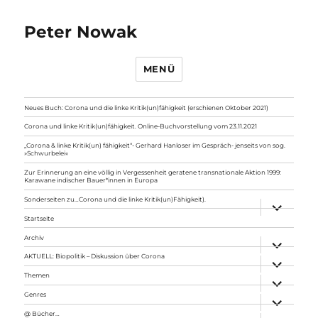
Peter Nowak
MENÜ
Neues Buch: Corona und die linke Kritik(un)fähigkeit (erschienen Oktober 2021)
Corona und linke Kritik(un)fähigkeit. Online-Buchvorstellung vom 23.11.2021
„Corona & linke Kritik(un) fähigkeit“- Gerhard Hanloser im Gespräch- jenseits von sog.
»Schwurbelei«
Zur Erinnerung an eine völlig in Vergessenheit geratene transnationale Aktion 1999:
Karawane indischer Bauer*innen in Europa
Sonderseiten zu…Corona und die linke Kritik(un)Fähigkeit).
Unterme
anzeigen
Startseite
Archiv
Unterme
anzeigen
AKTUELL: Biopolitik – Diskussion über Corona
Unterme
anzeigen
Themen
Unterme
anzeigen
Genres
Unterme
anzeigen
@ Bücher…
Unterme