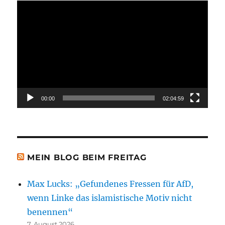
Video-
Player
00:00
02:04:59
MEIN BLOG BEIM FREITAG
Max Lucks: „Gefundenes Fressen für AfD,
wenn Linke das islamistische Motiv nicht
benennen“
7. August 2026