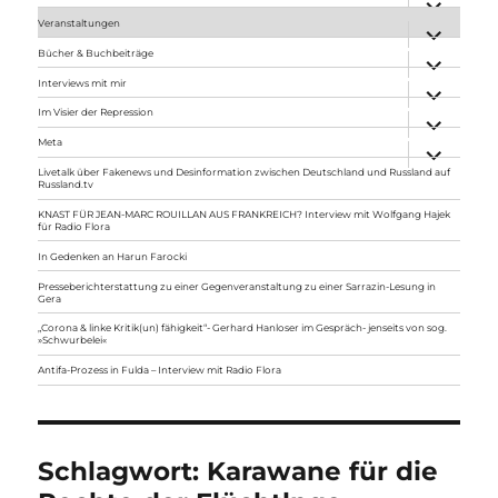
anzeigen
Veranstaltungen
Unterme
anzeigen
Bücher & Buchbeiträge
Unterme
anzeigen
Interviews mit mir
Unterme
anzeigen
Im Visier der Repression
Unterme
anzeigen
Meta
Unterme
anzeigen
Livetalk über Fakenews und Desinformation zwischen Deutschland und Russland auf
Russland.tv
KNAST FÜR JEAN-MARC ROUILLAN AUS FRANKREICH? Interview mit Wolfgang Hajek
für Radio Flora
In Gedenken an Harun Farocki
Presseberichterstattung zu einer Gegenveranstaltung zu einer Sarrazin-Lesung in
Gera
„Corona & linke Kritik(un) fähigkeit“- Gerhard Hanloser im Gespräch- jenseits von sog.
»Schwurbelei«
Antifa-Prozess in Fulda – Interview mit Radio Flora
Schlagwort:
Karawane für die