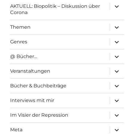
Unterme
AKTUELL: Biopolitik – Diskussion über
anzeigen
Corona
Unterme
Themen
anzeigen
Unterme
Genres
anzeigen
Unterme
@ Bücher…
anzeigen
Unterme
Veranstaltungen
anzeigen
Unterme
Bücher & Buchbeiträge
anzeigen
Unterme
Interviews mit mir
anzeigen
Unterme
Im Visier der Repression
anzeigen
Unterme
Meta
anzeigen