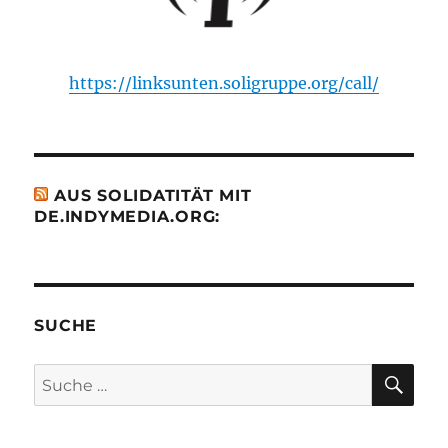
https://linksunten.soligruppe.org/call/
AUS SOLIDATITÄT MIT
DE.INDYMEDIA.ORG:
SUCHE
SU
Suche
nach: