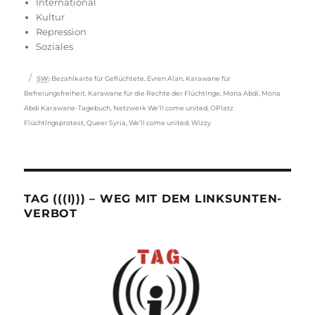
International
Kultur
Repression
Soziales
Schlagwörter
SW
:
Bezahlkarte für Geflüchtete
,
Evren Alan
,
Karawane für
Befreiungsfreiheit
,
Karawane für die Rechte der Flüchtlnge
,
Mona Abdi
,
Mona
Abdi Karawane-Tagebuch
,
Netzwerk We’ll come united
,
OPlatz
Flüchtlngsprotest
,
Queer Syria
,
We’ll come united
,
Wizzy
TAG (((I))) – WEG MIT DEM LINKSUNTEN-
VERBOT