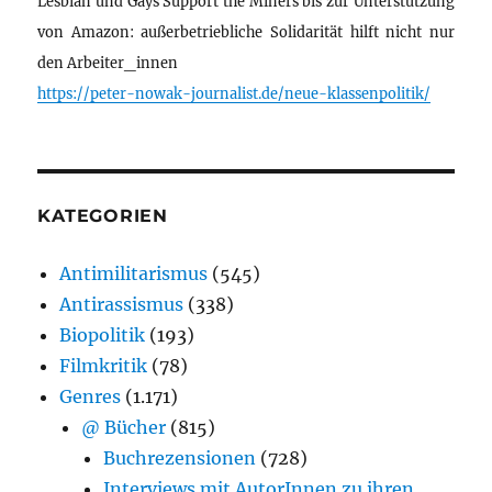
Lesbian und Gays Support the Miners bis zur Unterstützung
von Amazon: außerbetriebliche Solidarität hilft nicht nur
den Arbeiter_innen
https://peter-nowak-journalist.de/neue-klassenpolitik/
KATEGORIEN
Antimilitarismus
(545)
Antirassismus
(338)
Biopolitik
(193)
Filmkritik
(78)
Genres
(1.171)
@ Bücher
(815)
Buchrezensionen
(728)
Interviews mit AutorInnen zu ihren