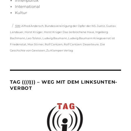
Innenpolitik
International
Kultur
Schlagwörter
SW
:
Alfred Andersch
,
Bundesvereinigung der Opfer der NS-Justiz
,
Gustav
Landauer
,
Horst Krüger
,
Horst Krüger Das zerbrochene Haus
,
Ingeborg
Bachmann
,
Leo Tolstoi
,
Ludwig Baumann
,
Ludwig Baumann Kriegsverrat ist
Friedenstat
,
Max Stirner
,
Rolf Cantzen
,
Rolf Cantzen: Deserteure. Die
Geschichte von Gewissen
,
Zu Klampen Verlag
TAG (((I))) – WEG MIT DEM LINKSUNTEN-
VERBOT