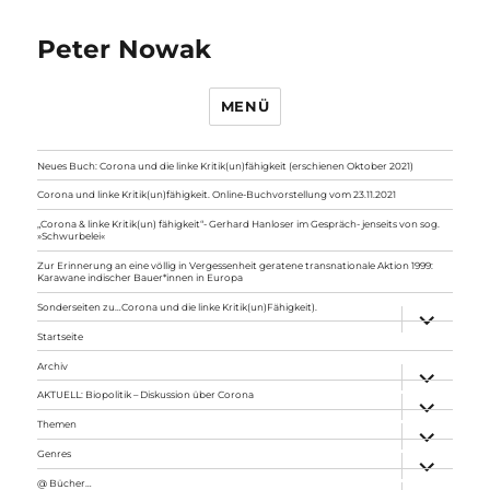
Peter Nowak
MENÜ
Neues Buch: Corona und die linke Kritik(un)fähigkeit (erschienen Oktober 2021)
Corona und linke Kritik(un)fähigkeit. Online-Buchvorstellung vom 23.11.2021
„Corona & linke Kritik(un) fähigkeit“- Gerhard Hanloser im Gespräch- jenseits von sog.
»Schwurbelei«
Zur Erinnerung an eine völlig in Vergessenheit geratene transnationale Aktion 1999:
Karawane indischer Bauer*innen in Europa
Sonderseiten zu…Corona und die linke Kritik(un)Fähigkeit).
Unterme
anzeigen
Startseite
Archiv
Unterme
anzeigen
AKTUELL: Biopolitik – Diskussion über Corona
Unterme
anzeigen
Themen
Unterme
anzeigen
Genres
Unterme
anzeigen
@ Bücher…
Unterme