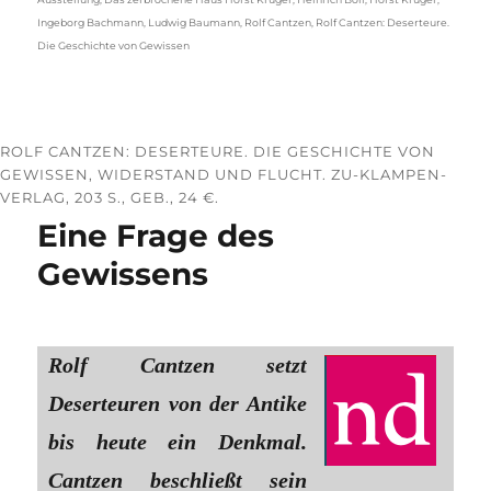
Ingeborg Bachmann
,
Ludwig Baumann
,
Rolf Cantzen
,
Rolf Cantzen: Deserteure.
Die Geschichte von Gewissen
ROLF CANTZEN: DESERTEURE. DIE GESCHICHTE VON
GEWISSEN, WIDERSTAND UND FLUCHT. ZU-KLAMPEN-
VERLAG, 203 S., GEB., 24 €.
Eine Frage des
Gewissens
Rolf Cantzen setzt
Deserteuren von der Antike
bis heute ein Denkmal.
Cantzen beschließt sein