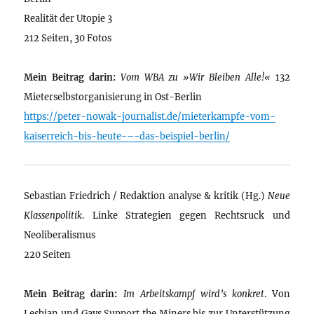
Realität der Utopie 3
212 Seiten, 30 Fotos
Mein Beitrag darin:
Vom WBA zu »Wir Bleiben Alle!«
132
Mieterselbstorganisierung in Ost-Berlin
https://peter-nowak-journalist.de/mieterkampfe-vom-
kaiserreich-bis-heute-–-das-beispiel-berlin/
Sebastian Friedrich / Redaktion analyse & kritik (Hg.)
Neue
Klassenpolitik
. Linke Strategien gegen Rechtsruck und
Neoliberalismus
220 Seiten
Mein Beitrag darin:
Im Arbeitskampf wird’s konkret
. Von
Lesbian und Gays Support the Miners bis zur Unterstützung