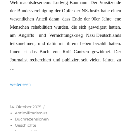
Wehrmachtsdeserteurs Ludwig Baumann. Der Vorsitzende
der Bundesvereinigung der Opfer der NS-Justiz hatte einen
wesentlichen Anteil daran, dass Ende der 90er Jahre jene
Menschen rehabilitiert wurden, die sich geweigert hatten,
am Angriffs- und Vernichtungskrieg Nazi-Deutschlands
teilzunehmen, und dafür mit ihrem Leben bezahlt hatten.
Ihnen ist das Buch von Rolf Cantzen gewidmet. Der
Journalist recherchiert und publiziert seit vielen Jahren zu
…
„Eine Frage des Gewissens“
weiterlesen
Veröffentlicht
Kategorien
14. Oktober 2025
am
Antimilitarismus
Buchrezensionen
Geschichte