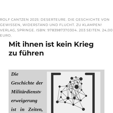
ROLF CANTZEN 2025: DESERTEURE. DIE GESCHICHTE VON
GEWISSEN, WIDERSTAND UND FLUCHT. ZU KLAMPEN!
VERLAG, SPRINGE. ISBN: 9783987370304. 203 SEITEN. 24,00
EURO.
Mit ihnen ist kein Krieg
zu führen
Die
Geschichte der
Militärdienstv
erweigerung
ist in Zeiten,