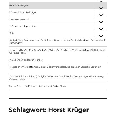
anzeigen
Veranstaltungen
Unterme
anzeigen
Bücher & Buchbeiträge
Unterme
anzeigen
Interviews mit mir
Unterme
anzeigen
Im Visier der Repression
Unterme
anzeigen
Meta
Unterme
anzeigen
Livetalk über Fakenews und Desinformation zwischen Deutschland und Russland auf
Russland.tv
KNAST FÜR JEAN-MARC ROUILLAN AUS FRANKREICH? Interview mit Wolfgang Hajek
für Radio Flora
In Gedenken an Harun Farocki
Presseberichterstattung zu einer Gegenveranstaltung zu einer Sarrazin-Lesung in
Gera
„Corona & linke Kritik(un) fähigkeit“- Gerhard Hanloser im Gespräch- jenseits von sog.
»Schwurbelei«
Antifa-Prozess in Fulda – Interview mit Radio Flora
Schlagwort:
Horst Krüger