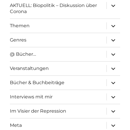
Unterme
AKTUELL: Biopolitik – Diskussion über
anzeigen
Corona
Unterme
Themen
anzeigen
Unterme
Genres
anzeigen
Unterme
@ Bücher…
anzeigen
Unterme
Veranstaltungen
anzeigen
Unterme
Bücher & Buchbeiträge
anzeigen
Unterme
Interviews mit mir
anzeigen
Unterme
Im Visier der Repression
anzeigen
Unterme
Meta
anzeigen