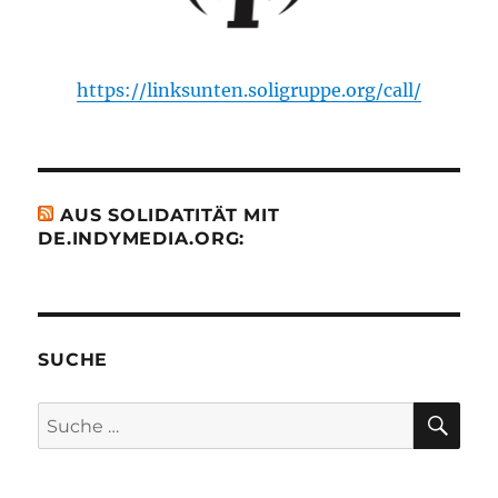
https://linksunten.soligruppe.org/call/
AUS SOLIDATITÄT MIT
DE.INDYMEDIA.ORG:
SUCHE
SU
Suche
nach: