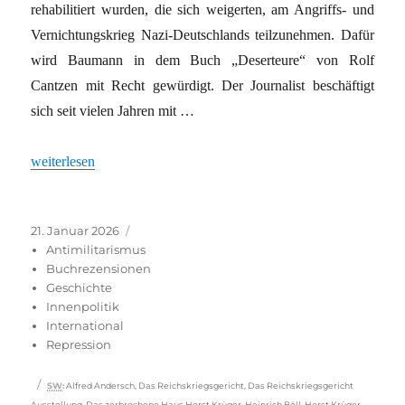
rehabilitiert wurden, die sich weigerten, am Angriffs- und
Vernichtungskrieg Nazi-Deutschlands teilzunehmen. Dafür
wird Baumann in dem Buch „Deserteure“ von Rolf
Cantzen mit Recht gewürdigt. Der Journalist beschäftigt
sich seit vielen Jahren mit …
„Mit ihnen ist kein Krieg zu führen“
weiterlesen
Veröffentlicht
Kategorien
21. Januar 2026
am
Antimilitarismus
Buchrezensionen
Geschichte
Innenpolitik
International
Repression
Schlagwörter
SW
:
Alfred Andersch
,
Das Reichskriegsgericht
,
Das Reichskriegsgericht
Ausstellung
,
Das zerbrochene Haus Horst Krüger
,
Heinrich Böll
,
Horst Krüger
,