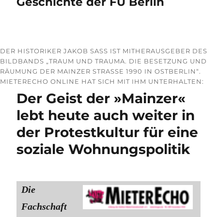
Geschichte der FU Berlin
DER HISTORIKER JAKOB SASS IST MITHERAUSGEBER DES B
ILDBANDS „TRAUM UND TRAUMA. DIE BESETZUNG UND R
ÄUMUNG DER MAINZER STRASSE 1990 IN OSTBERLIN“. M
IETERECHO ONLINE HAT SICH MIT IHM UNTERHALTEN:
Der Geist der »Mainzer«
lebt heute auch weiter in
der Protestkultur für eine
soziale Wohnungspolitik
Die
Fachschaft