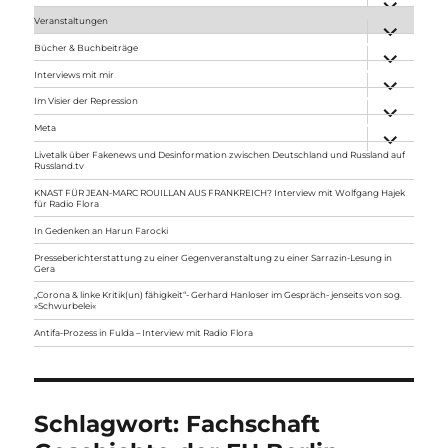
anzeigen
Veranstaltungen
Unterme
anzeigen
Bücher & Buchbeiträge
Unterme
anzeigen
Interviews mit mir
Unterme
anzeigen
Im Visier der Repression
Unterme
anzeigen
Meta
Unterme
anzeigen
Livetalk über Fakenews und Desinformation zwischen Deutschland und Russland auf
Russland.tv
KNAST FÜR JEAN-MARC ROUILLAN AUS FRANKREICH? Interview mit Wolfgang Hajek
für Radio Flora
In Gedenken an Harun Farocki
Presseberichterstattung zu einer Gegenveranstaltung zu einer Sarrazin-Lesung in
Gera
„Corona & linke Kritik(un) fähigkeit“- Gerhard Hanloser im Gespräch- jenseits von sog.
»Schwurbelei«
Antifa-Prozess in Fulda – Interview mit Radio Flora
Schlagwort:
Fachschaft