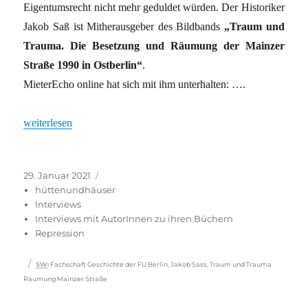
Eigentumsrecht nicht mehr geduldet würden. Der Historiker
Jakob Saß ist Mitherausgeber des Bildbands
„Traum und
Trauma. Die Besetzung und Räumung der Mainzer
Straße 1990 in Ostberlin“
.
MieterEcho online hat sich mit ihm unterhalten: ….
„Der Geist der »Mainzer« lebt heute auch weiter in der Protestkul
weiterlesen
Veröffentlicht
Kategorien
29. Januar 2021
am
hüttenundhäuser
Interviews
Interviews mit AutorInnen zu ihren Büchern
Repression
Schlagwörter
SW
:
Fachschaft Geschichte der FU Berlin
,
Jakob Sass
,
Traum und Trauma
Räumung Mainzer Straße