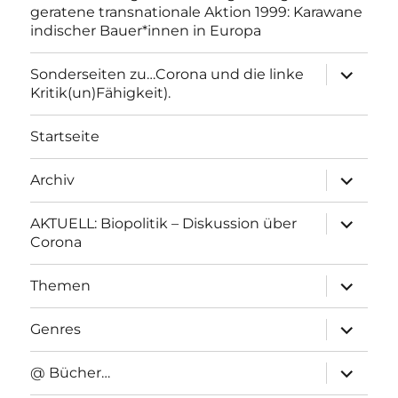
geratene transnationale Aktion 1999: Karawane
indischer Bauer*innen in Europa
Unterme
Sonderseiten zu…Corona und die linke
anzeigen
Kritik(un)Fähigkeit).
Startseite
Unterme
Archiv
anzeigen
Unterme
AKTUELL: Biopolitik – Diskussion über
anzeigen
Corona
Unterme
Themen
anzeigen
Unterme
Genres
anzeigen
Unterme
@ Bücher…
anzeigen