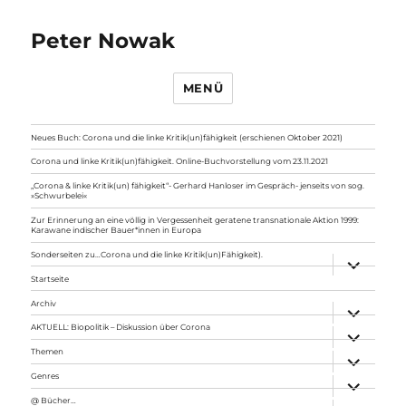
Peter Nowak
MENÜ
Neues Buch: Corona und die linke Kritik(un)fähigkeit (erschienen Oktober 2021)
Corona und linke Kritik(un)fähigkeit. Online-Buchvorstellung vom 23.11.2021
„Corona & linke Kritik(un) fähigkeit“- Gerhard Hanloser im Gespräch- jenseits von sog.
»Schwurbelei«
Zur Erinnerung an eine völlig in Vergessenheit geratene transnationale Aktion 1999:
Karawane indischer Bauer*innen in Europa
Sonderseiten zu…Corona und die linke Kritik(un)Fähigkeit).
Unterme
anzeigen
Startseite
Archiv
Unterme
anzeigen
AKTUELL: Biopolitik – Diskussion über Corona
Unterme
anzeigen
Themen
Unterme
anzeigen
Genres
Unterme
anzeigen
@ Bücher…
Unterme