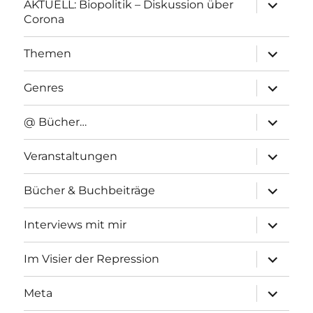
Unterme
AKTUELL: Biopolitik – Diskussion über
anzeigen
Corona
Unterme
Themen
anzeigen
Unterme
Genres
anzeigen
Unterme
@ Bücher…
anzeigen
Unterme
Veranstaltungen
anzeigen
Unterme
Bücher & Buchbeiträge
anzeigen
Unterme
Interviews mit mir
anzeigen
Unterme
Im Visier der Repression
anzeigen
Unterme
Meta
anzeigen