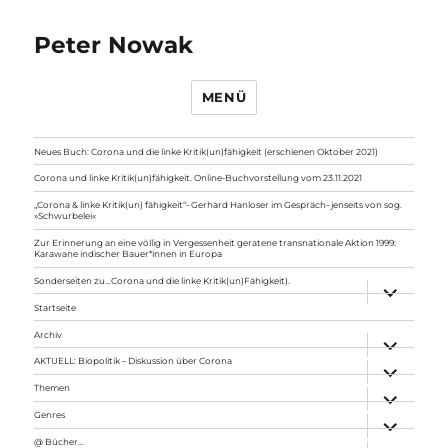
Peter Nowak
MENÜ
Neues Buch: Corona und die linke Kritik(un)fähigkeit (erschienen Oktober 2021)
Corona und linke Kritik(un)fähigkeit. Online-Buchvorstellung vom 23.11.2021
„Corona & linke Kritik(un) fähigkeit“- Gerhard Hanloser im Gespräch- jenseits von sog.
»Schwurbelei«
Zur Erinnerung an eine völlig in Vergessenheit geratene transnationale Aktion 1999:
Karawane indischer Bauer*innen in Europa
Sonderseiten zu…Corona und die linke Kritik(un)Fähigkeit).
Unterme
anzeigen
Startseite
Archiv
Unterme
anzeigen
AKTUELL: Biopolitik – Diskussion über Corona
Unterme
anzeigen
Themen
Unterme
anzeigen
Genres
Unterme
anzeigen
@ Bücher…
Unterme