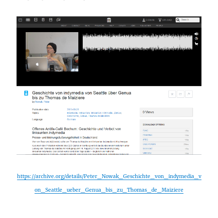
https://archive.org/details/Peter_Nowak_Geschichte_von_indymedia_v
on_Seattle_ueber_Genua_bis_zu_Thomas_de_Maiziere