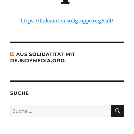
https://linksunten.soligruppe.org/call/
AUS SOLIDATITÄT MIT
DE.INDYMEDIA.ORG:
SUCHE
SU
Suche
nach: