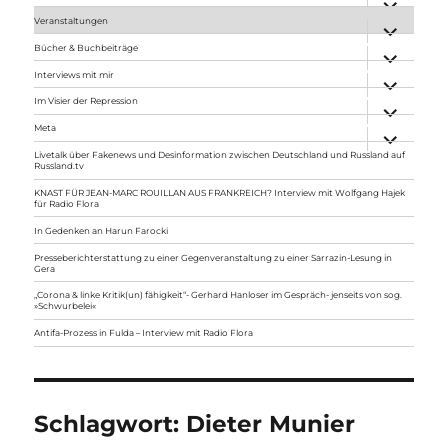
anzeigen
Veranstaltungen
Unterme
anzeigen
Bücher & Buchbeiträge
Unterme
anzeigen
Interviews mit mir
Unterme
anzeigen
Im Visier der Repression
Unterme
anzeigen
Meta
Unterme
anzeigen
Livetalk über Fakenews und Desinformation zwischen Deutschland und Russland auf
Russland.tv
KNAST FÜR JEAN-MARC ROUILLAN AUS FRANKREICH? Interview mit Wolfgang Hajek
für Radio Flora
In Gedenken an Harun Farocki
Presseberichterstattung zu einer Gegenveranstaltung zu einer Sarrazin-Lesung in
Gera
„Corona & linke Kritik(un) fähigkeit“- Gerhard Hanloser im Gespräch- jenseits von sog.
»Schwurbelei«
Antifa-Prozess in Fulda – Interview mit Radio Flora
Schlagwort:
Dieter Munier